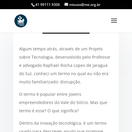
41 99111 9306
missao@me.org.br
Algum tempo atrás, através de um Projeto
Disrupção
sobre Tecnologia, desenvolvido pelo Professor
por
adm_missaozero
|
jul 1, 2021
|
Artigos Missão
e advogado Raphael Rocha Lopes de Jaraguá
Zero
|
0 comentários
do Sul, conheci um termo no qual eu não era
muito familiarizado: disrupção.
O termo é popular entre jovens
empreendedores do Vale do Silício. Mas que
termo é esse? O que significa?
Dentro da inovação tecnológica, é um termo
usado para descrever aquilo que promove