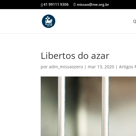
41 99111 9306
missao@me.org.br
Q
Libertos do azar
por
adm_missaozero
|
mar 13, 2020
|
Artigos 