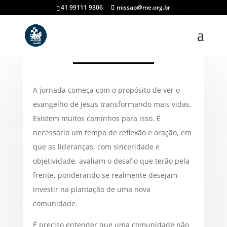
41 99111 9306
missao@me.org.br
Passos para se tornar
A jornada começa com o propósito de ver o
uma Comunidade mãe
evangelho de Jesus transformando mais vidas.
Existem muitos caminhos para isso. É
por
adm_missaozero
|
jun 10, 2020
|
Artigos Missão
necessário um tempo de reflexão e oração, em
Zero
|
0 comentários
que as lideranças, com sinceridade e
objetividade, avaliam o desafio que terão pela
frente, ponderando se realmente desejam
investir na plantação de uma nova
comunidade.
É preciso entender que uma comunidade não