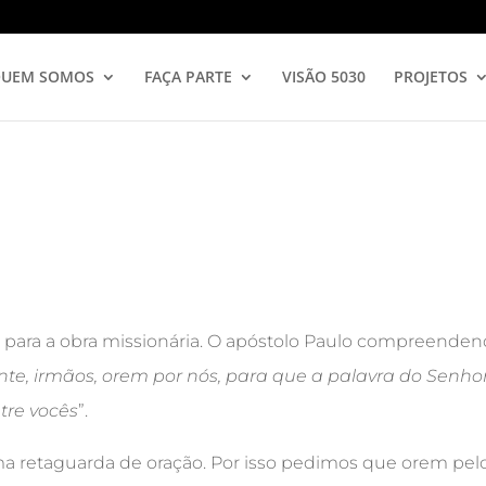
UEM SOMOS
FAÇA PARTE
VISÃO 5030
PROJETOS
 para a obra missionária. O apóstolo Paulo compreende
te, irmãos, orem por nós, para que a palavra do Senh
tre vocês
”.
a retaguarda de oração. Por isso pedimos que orem pelo