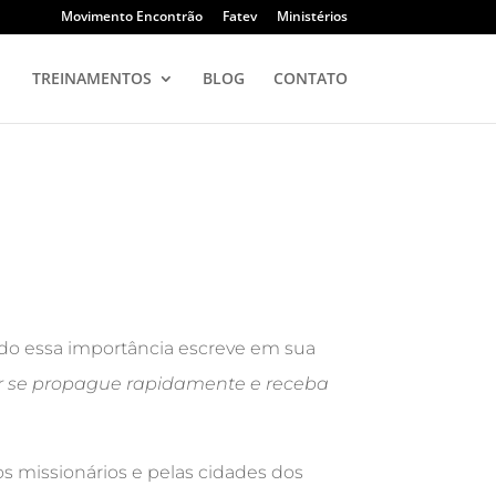
Movimento Encontrão
Fatev
Ministérios
TREINAMENTOS
BLOG
CONTATO
ndo essa importância escreve em sua
or se propague rapidamente e receba
s missionários e pelas cidades dos