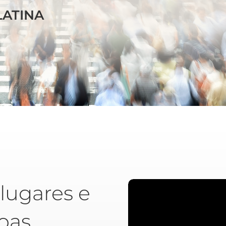
LATINA
lugares e
oas