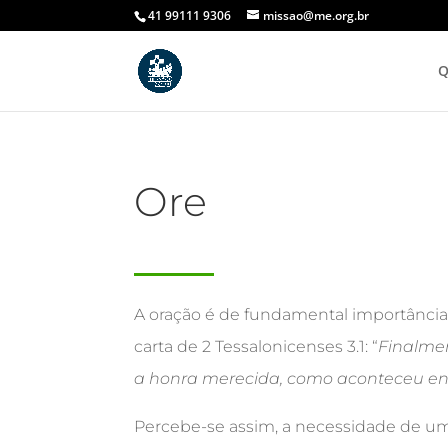
41 99111 9306
missao@me.org.br
Q
Ore
A oração é de fundamental importância
carta de 2 Tessalonicenses 3.1: “
Finalmen
a honra merecida, como aconteceu en
Percebe-se assim, a necessidade de um