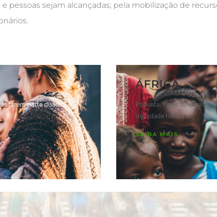
s e pessoas sejam alcançadas; pela mobilização de recurs
nários.
ÁFRICA
us fazem parte disso.
Pobreza, fome, doenças, vio
dignidade humana.
SAIBA MAIS