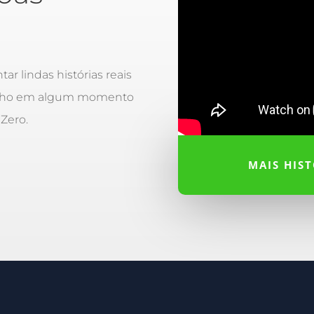
ntar lindas histórias reais
elho em algum momento
 Zero.
MAIS HIS