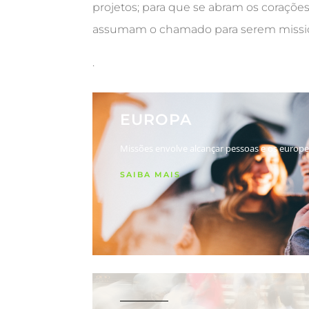
projetos; para que se abram os coraçõe
assumam o chamado para serem missio
.
EUROPA
Missões envolve alcançar pessoas e os europe
SAIBA MAIS