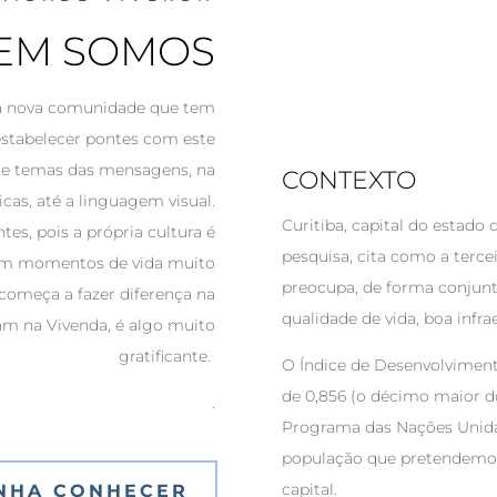
EM SOMOS
ma nova comunidade que tem
 estabelecer pontes com este
 de temas das mensagens, na
CONTEXTO
cas, até a linguagem visual.
Curitiba, capital do estado 
es, pois a própria cultura é
pesquisa, cita como a terce
 em momentos de vida muito
preocupa, de forma conjunt
 começa a fazer diferença na
qualidade de vida, boa inf
am na Vivenda, é algo muito
gratificante.
O Índice de Desenvolvimen
de 0,856 (o décimo maior do
.
Programa das Nações Unida
população que pretendemos
capital.
NHA CONHECER