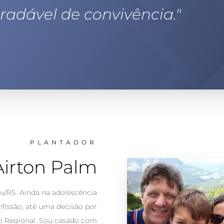
radável de convivência
."
PLANTADOR
Airton Palm
u/RS. Ainda na adolescência
fissão, até uma decisão por
rão Regional. Sou casado com