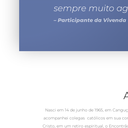
sempre muito ag
– Participante da Vivenda
Nasci em 14 de junho de 1965, em Canguç
acompanhei colegas católicos em sua con
Cristo, em um retiro espiritual, o Encont