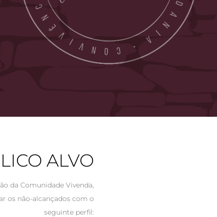
LICO ALVO
ação da Comunidade Vivenda,
çar os não-alcançados com o
seguinte perfil: