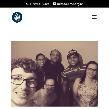
41 99111 9306
missao@me.org.br