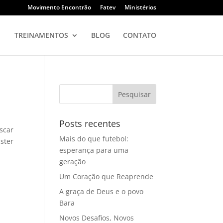
Movimento Encontrão
Fatev
Ministérios
TREINAMENTOS
BLOG
CONTATO
Posts recentes
scar
Mais do que futebol:
ter‬
esperança para uma
geração
Um Coração que Reaprende
A graça de Deus e o povo
Bara
Novos Desafios, Novos