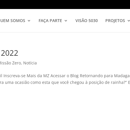
UEM SOMOS
FAÇA PARTE
VISÃO 5030
PROJETOS
e 2022
Missão Zero
,
Notícia
il Inscreva-se Mais da MZ Acessar o Blog Retornando para Madaga
a uma ocasião como esta que você chegou à posição de rainha?” ‭‭Es