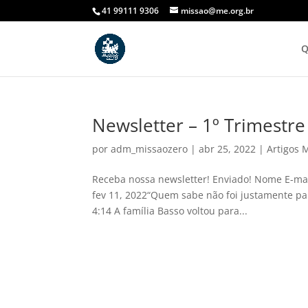
41 99111 9306
missao@me.org.br
Q
Newsletter – 1º Trimestr
por
adm_missaozero
|
abr 25, 2022
|
Artigos 
Receba nossa newsletter! Enviado! Nome E-ma
fev 11, 2022“Quem sabe não foi justamente par
‭4:14‬ A família Basso voltou para...