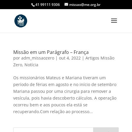
41 99111 9306
missao@me.org.br
Missão em um Parágrafo – França
por
adm_missaozero
|
out 4, 2022
|
Artigos Missão
Zero
,
Notícia
Os missionários Mateus e Mariana tiveram um
período de férias em agosto e no início de setembro
Mariana passou por uma cirurgia para remover a
vesícula, pois havia descoberto cálculos. A operação
ocorreu bem e aos poucos ela está se
recuperando.Com relação ao processo...