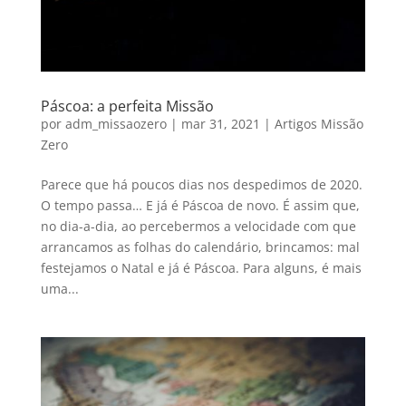
Páscoa: a perfeita Missão
por
adm_missaozero
|
mar 31, 2021
|
Artigos Missão
Zero
Parece que há poucos dias nos despedimos de 2020.
O tempo passa… E já é Páscoa de novo. É assim que,
no dia-a-dia, ao percebermos a velocidade com que
arrancamos as folhas do calendário, brincamos: mal
festejamos o Natal e já é Páscoa. Para alguns, é mais
uma...