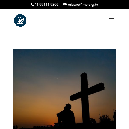
41 99111 9306
missao@me.org.br