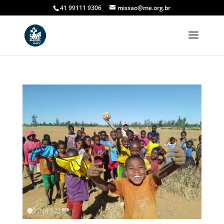
41 99111 9306
missao@me.org.br