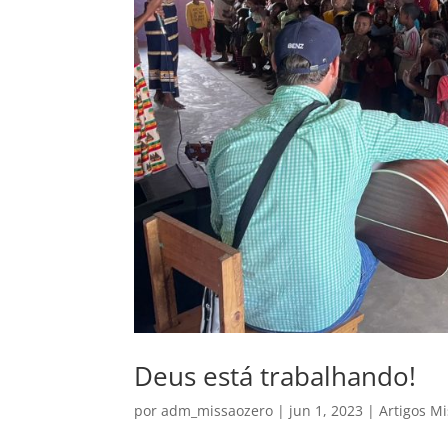
Deus está trabalhando!
por
adm_missaozero
|
jun 1, 2023
|
Artigos M