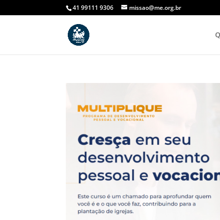
41 99111 9306
missao@me.org.br
Q