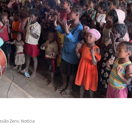
issão Zero
,
Notícia