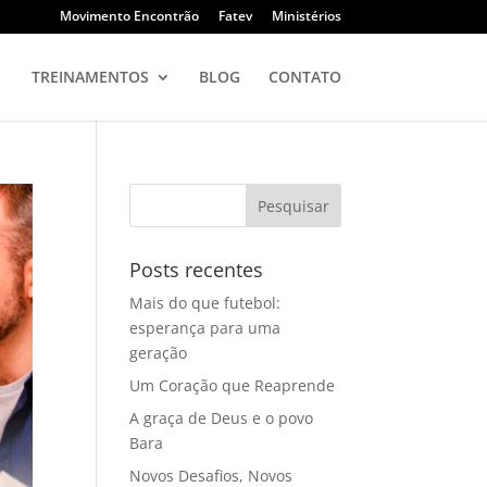
Movimento Encontrão
Fatev
Ministérios
TREINAMENTOS
BLOG
CONTATO
Posts recentes
Mais do que futebol:
esperança para uma
geração
Um Coração que Reaprende
A graça de Deus e o povo
Bara
Novos Desafios, Novos