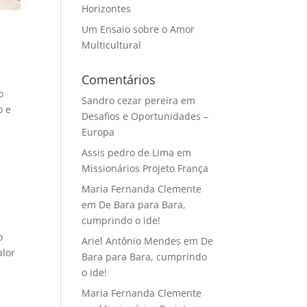
Horizontes
Um Ensaio sobre o Amor
Multicultural
Comentários
o
Sandro cezar pereira
em
o e
Desafios e Oportunidades –
Europa
Assis pedro de Lima
em
Missionários Projeto França
Maria Fernanda Clemente
em
De Bara para Bara,
cumprindo o ide!
o
Ariel Antônio Mendes
em
De
alor
Bara para Bara, cumprindo
o ide!
Maria Fernanda Clemente