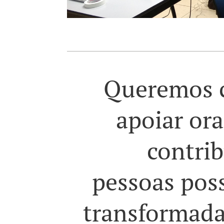
Queremos c
apoiar or
contri
pessoas pos
transformada