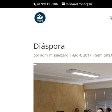
41 99111 9306
missao@me.org.br
Q
Diáspora
por
adm_missaozero
|
ago 4, 2017
|
Sem categ