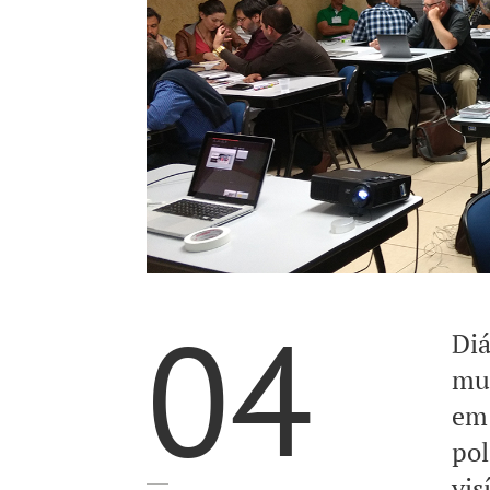
04
Diá
mu
em 
pol
vis