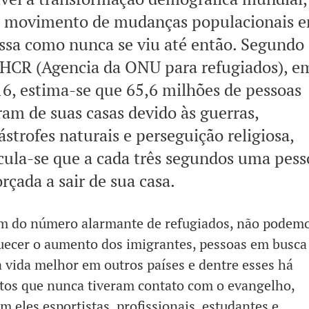
 movimento de mudanças populacionais 
sa como nunca se viu até então. Segundo 
CR (Agencia da ONU para refugiados), e
6, estima-se que 65,6 milhões de pessoas
ram de suas casas devido às guerras,
ástrofes naturais e perseguição religiosa,
cula-se que a cada três segundos uma pess
orçada a sair de sua casa.
m do número alarmante de refugiados, não podem
uecer o aumento dos imigrantes, pessoas em busca
 vida melhor em outros países e dentre esses há
tos que nunca tiveram contato com o evangelho,
m eles esportistas, profissionais, estudantes e