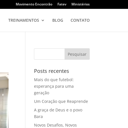
Movimento Encontrão
Fatev
Ministérios
TREINAMENTOS
BLOG
CONTATO
Posts recentes
Mais do que futebol:
esperança para uma
geração
Um Coração que Reaprende
A graça de Deus e o povo
Bara
Novos Desafios, Novos