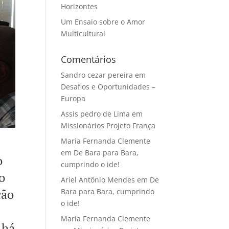
Horizontes
Um Ensaio sobre o Amor
Multicultural
Comentários
Sandro cezar pereira
em
Desafios e Oportunidades –
Europa
Assis pedro de Lima
em
Missionários Projeto França
Maria Fernanda Clemente
em
De Bara para Bara,
o
cumprindo o ide!
o
Ariel Antônio Mendes
em
De
ção
Bara para Bara, cumprindo
o ide!
Maria Fernanda Clemente
 há