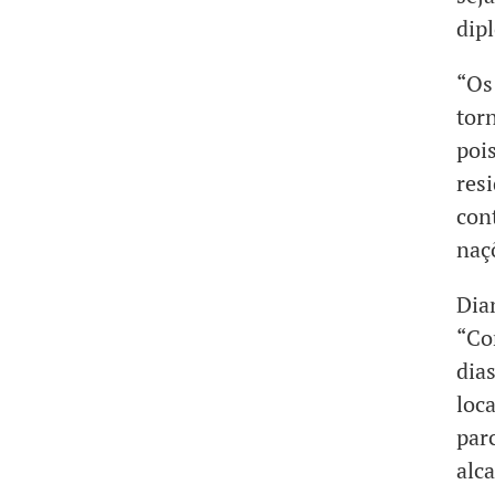
dip
“Os 
tor
poi
res
con
naç
Dia
“Co
dias
loc
par
alc