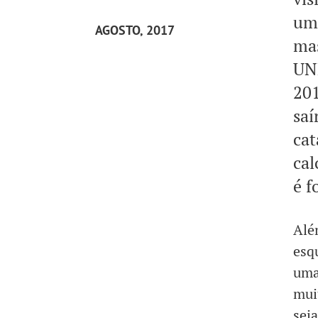
um
AGOSTO, 2017
mas
UNH
201
saí
cat
cal
é f
Alé
esq
uma
mui
seja